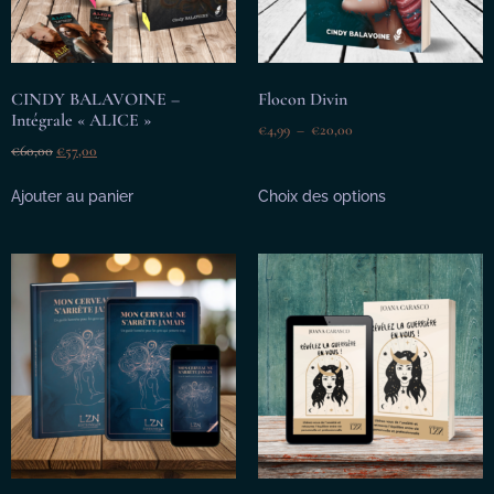
CINDY BALAVOINE –
Flocon Divin
Intégrale « ALICE »
€
4,99
–
€
20,00
€
60,00
€
57,00
Ajouter au panier
Choix des options