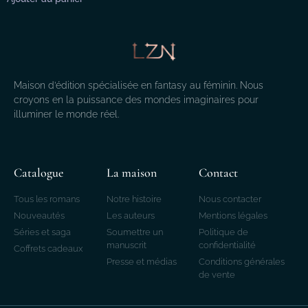
Maison d’édition spécialisée en fantasy au féminin. Nous
croyons en la puissance des mondes imaginaires pour
illuminer le monde réel.
Catalogue
La maison
Contact
Tous les romans
Notre histoire
Nous contacter
Nouveautés
Les auteurs
Mentions légales
Séries et saga
Soumettre un
Politique de
manuscrit
confidentialité
Coffrets cadeaux
Presse et médias
Conditions générales
de vente