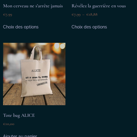
Mon cerveau ne s’arrête jamais
Révélez la guerrière en vous
€
7,99
€
7,99
–
€
18,88
Choix des options
Choix des options
Tote bag ALICE
€
10,00
Ajouter au panier