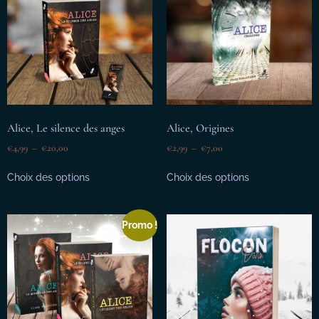
Alice, Le silence des anges
Alice, Origines
€
4,99
–
€
20,00
€
2,99
–
€
7,00
Choix des options
Choix des options
Promo !