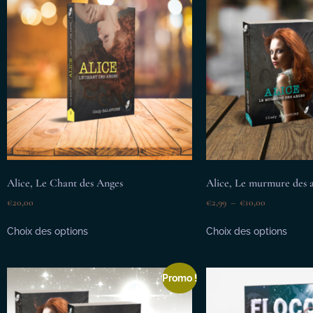
Alice, Le Chant des Anges
Alice, Le murmure des 
€
20,00
€
2,99
–
€
10,00
Choix des options
Choix des options
Promo !