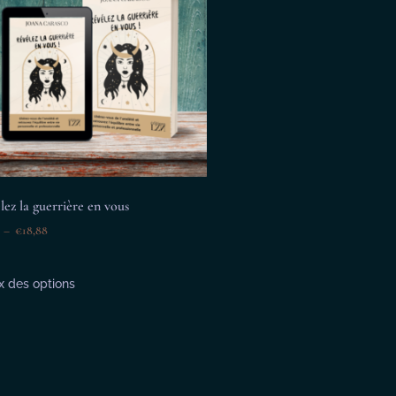
lez la guerrière en vous
–
€
18,88
x des options