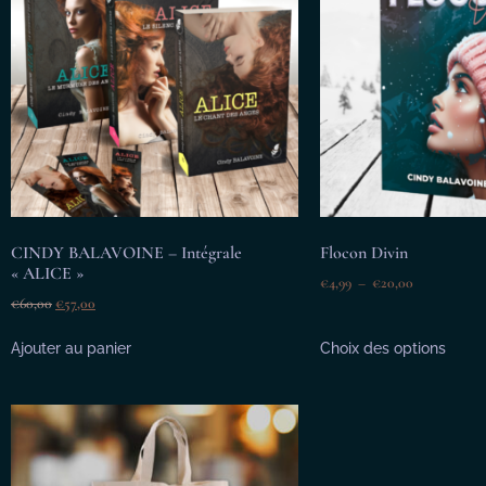
CINDY BALAVOINE – Intégrale
Flocon Divin
« ALICE »
€
4,99
–
€
20,00
€
60,00
€
57,00
Ajouter au panier
Choix des options