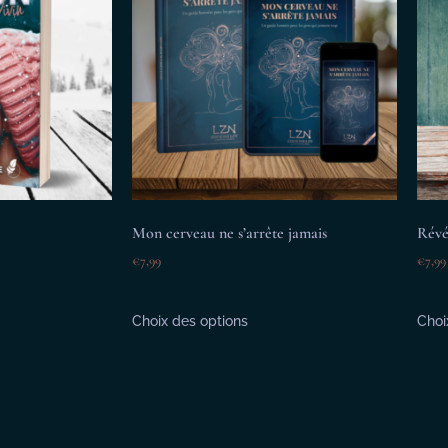
Mon cerveau ne s’arrête jamais
Révé
€
7,99
€
7,99
Choix des options
Choi