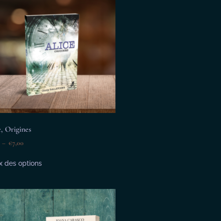
e, Origines
–
€
7,00
x des options