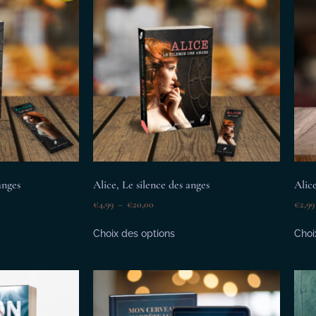
anges
Alice, Le silence des anges
Alic
€
4,99
–
€
20,00
€
2,99
Choix des options
Choi